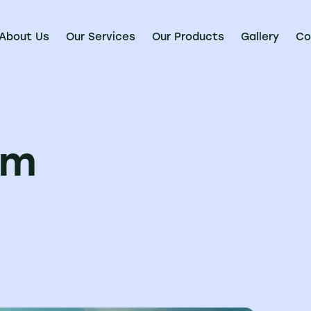
About Us
Our Services
Our Products
Gallery
Co
rm