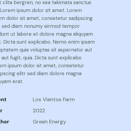
t clita bergren, no sea takimata sanctus
 Lorem ipsum dolor sit amet. Lorem
um dolor sit amet, consetetur sadipscing
tr sed diam nonumy eirmod tempor
idunt ut labore et dolore magna aliquyam
t. Dicta sunt explicabo. Nemo enim ipsam
uptatem quia voluptas sit aspernatur aut
 aut fugit, quia. Dicta sunt explicabo
em ipsum dolor sit amet, consetetur
ipscing elitr sed diam dolore magna
quyam erat.
ent
Los Vientos Farm
r
2022
thor
Green Energy