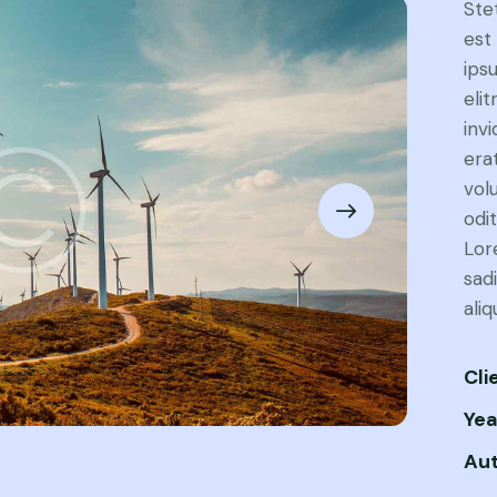
Ste
est
ips
eli
inv
era
vol
odit
Lor
sad
ali
Cli
Yea
Au