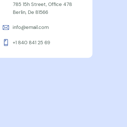
785 15h Street, Office 478
Berlin, De 81566
info@email.com
+1 840 841 25 69