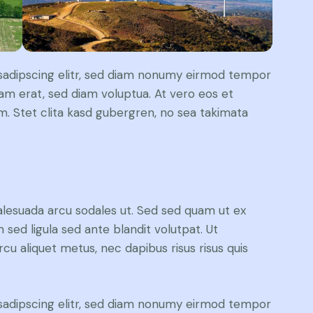
sadipscing elitr, sed diam nonumy eirmod tempor
yam erat, sed diam voluptua. At vero eos et
. Stet clita kasd gubergren, no sea takimata
alesuada arcu sodales ut. Sed sed quam ut ex
ed ligula sed ante blandit volutpat. Ut
rcu aliquet metus, nec dapibus risus risus quis
sadipscing elitr, sed diam nonumy eirmod tempor